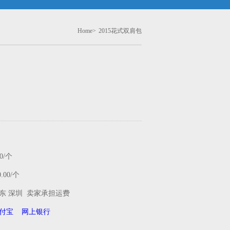
Home>
2015花式双肩包
0/个
00/个
东 深圳 卖家承担运费
付宝
网上银行