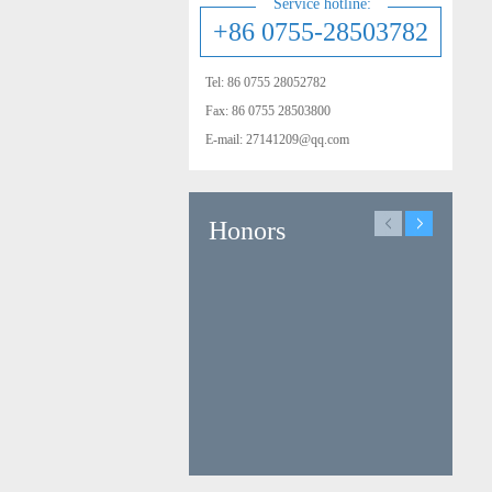
Service hotline:
+86 0755-28503782
Tel: 86 0755 28052782
Fax: 86 0755 28503800
E-mail: 27141209@qq.com
Honors